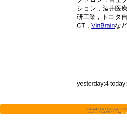
ション，酒井医
研工業，トヨタ自
CT，
VinBrain
な
yesterday:4 today:
PukiWiki 1.4.7
Copyright © 2
Based on "PukiWiki" 1.3 by
yu-j