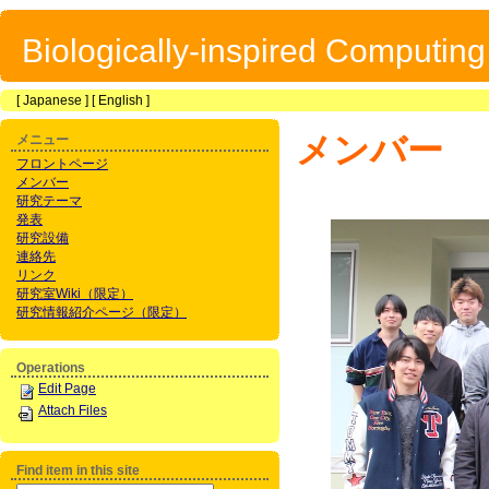
Biologically-inspired Computin
[
Japanese
] [
English
]
メンバー
メニュー
フロントページ
メンバー
研究テーマ
発表
研究設備
連絡先
リンク
研究室Wiki（限定）
研究情報紹介ページ（限定）
Operations
Edit Page
Attach Files
Find item in this site