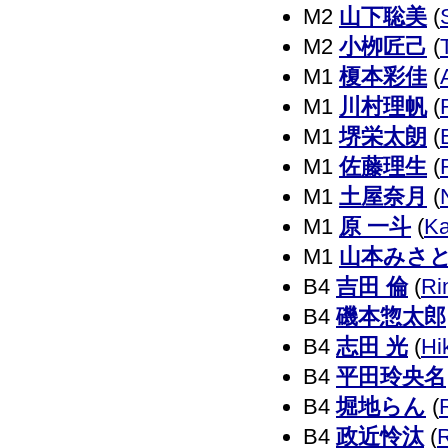
M2
山下聡美
(
M2
小栁匠己
(
M1
榎本彩佳
(
M1
川村理帆
(
M1
堺栄太朗
(
M1
佐藤理生
(
M1
土屋奈月
(
M1
原 一斗
(
Ka
M1
山本みさ
B4
吉田 倫
(
Ri
B4
磯本惣太郎
B4
志田 光
(
Hi
B4
平田玲央名
B4
堀地らん
(
B4
政近怜汰
(