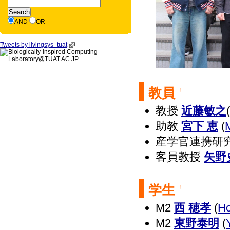
AND
OR
Tweets by livingsys_tuat
教員
†
教授
近藤敏之
(
助教
宮下 恵
(
産学官連携研
客員教授
矢野
学生
†
M2
西 穂孝
(
Ho
M2
東野泰明
(