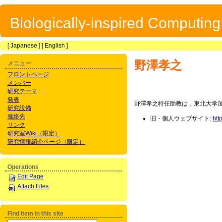
Biologically-inspired Computin
[
Japanese
] [
English
]
野澤孝之
メニュー
フロントページ
メンバー
研究テーマ
発表
野澤孝之特任助教は，東北大学加齢医
研究設備
連絡先
旧・個人ウェブサイト:
htt
リンク
研究室Wiki（限定）
研究情報紹介ページ（限定）
Operations
Edit Page
Attach Files
Find item in this site