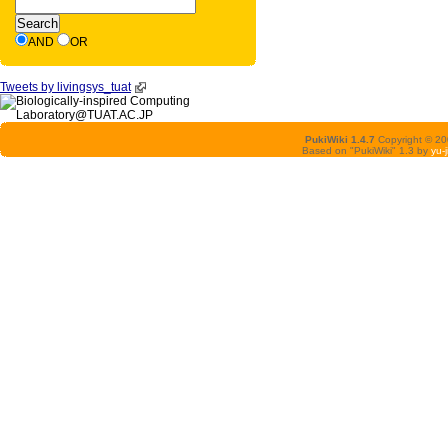
AND
OR
Tweets by livingsys_tuat
PukiWiki 1.4.7
Copyright © 2
Based on "PukiWiki" 1.3 by
yu-j