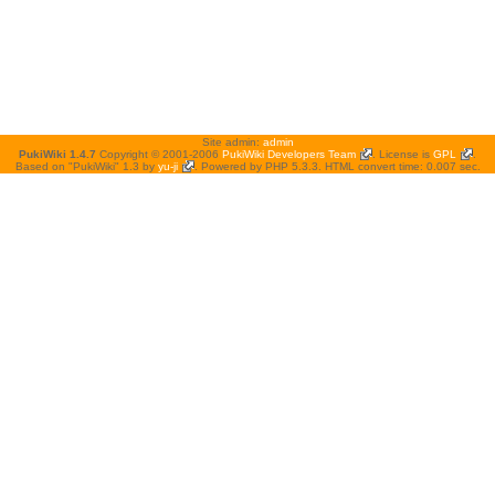
Site admin:
admin
PukiWiki 1.4.7
Copyright © 2001-2006
PukiWiki Developers Team
. License is
GPL
.
Based on "PukiWiki" 1.3 by
yu-ji
. Powered by PHP 5.3.3. HTML convert time: 0.007 sec.