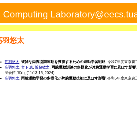
ed Computing Laboratory@eecs.tua
髙羽悠太
髙羽悠太
,
複雑な両腕協調運動を獲得するための運動学習戦略
, 令和7年度東京
髙羽悠太
,
宮下 恵
,
近藤敏之
,
両腕運動訓練の多様化が片腕運動学習に及ぼす影響
民会館, 富山, (11/13-15, 2024)
髙羽悠太
,
両腕運動学習の多様化が片腕運動技能に及ぼす影響
, 令和5年度東京