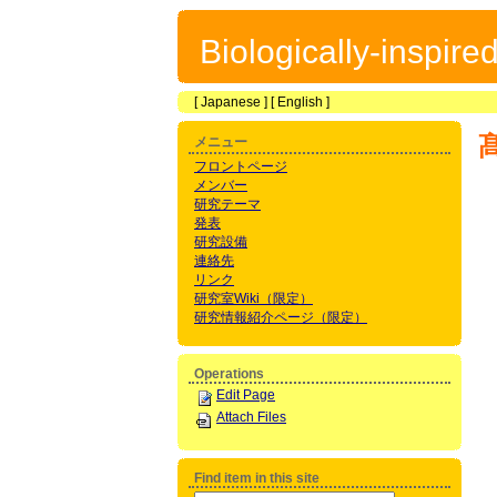
Biologically-inspir
[
Japanese
] [
English
]
メニュー
フロントページ
メンバー
研究テーマ
発表
研究設備
連絡先
リンク
研究室Wiki（限定）
研究情報紹介ページ（限定）
Operations
Edit Page
Attach Files
Find item in this site