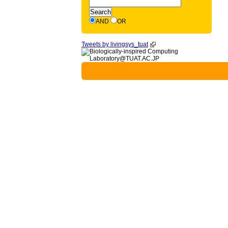
AND
OR
Tweets by livingsys_tuat