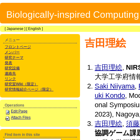
Biologically-inspired Computin
[
Japanese
] [
English
]
吉田理絵
メニュー
フロントページ
メンバー
研究テーマ
発表
吉田理絵
,
NI
研究設備
連絡先
大学工学府情
リンク
研究室Wiki（限定）
Saki Niiyama
,
研究情報紹介ページ（限定）
uki Kondo
, Mo
onal Symposiu
Operations
Edit Page
2023), Nagoya,
Attach Files
吉田理絵
,
須藤
協調ゲーム課
Find item in this site