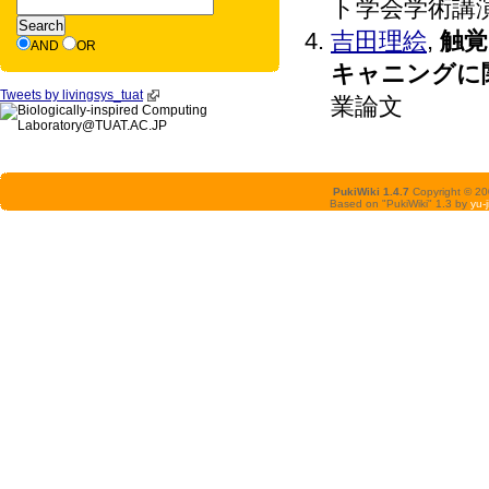
ト学会学術講演会, 
吉田理絵
,
触覚
AND
OR
キャニングに
Tweets by livingsys_tuat
業論文
PukiWiki 1.4.7
Copyright © 2
Based on "PukiWiki" 1.3 by
yu-j