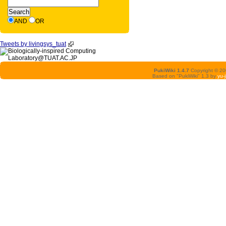
AND
OR
Tweets by livingsys_tuat
PukiWiki 1.4.7
Copyright © 2
Based on "PukiWiki" 1.3 by
yu-j