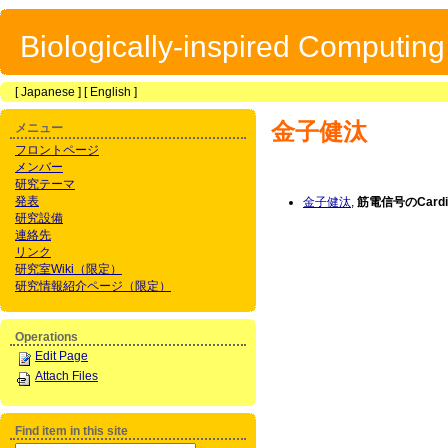
Biologically-inspired Computin
[
Japanese
] [
English
]
金子健汰
メニュー
フロントページ
メンバー
研究テーマ
発表
金子健汰
,
筋電信号のCard
研究設備
連絡先
リンク
研究室Wiki（限定）
研究情報紹介ページ（限定）
Operations
Edit Page
Attach Files
Find item in this site