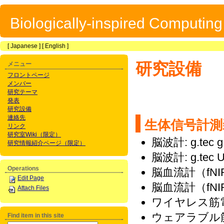
Biologically-inspired Computin
[
Japanese
] [
English
]
研究設備
メニュー
フロントページ
メンバー
研究テーマ
発表
研究設備
連絡先
生体信号計
リンク
研究室Wiki（限定）
脳波計: g.tec g
研究情報紹介ページ（限定）
脳波計: g.tec U
Operations
脳血流計（fNIRS
Edit Page
脳血流計（fNI
Attach Files
ワイヤレス筋電計: CO
ウェアラブル筋電計
Find item in this site