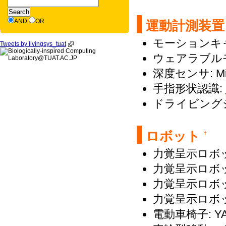
AND
OR
運動計測装
モーションキ
Tweets by livingsys_tuat
ウェアラブルモーシ
深度センサ: Micro
手指形状認識:
ドライビング
ロボット
†
力覚呈示ロボ
力覚呈示ロボット: 
力覚呈示ロボット: 
力覚呈示ロボット: 
電動車椅子: Y