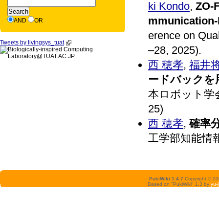
ki Kondo
,
ZO-F
mmunication-E
AND
OR
erence on Qual
Tweets by livingsys_tuat
–28, 2025).
西 穂孝
,
福井
ードバックを
本ロボット学会学
25)
西 穂孝
,
確率
工学部知能情
PukiWiki 1.4.7
Copyright © 2
Based on "PukiWiki" 1.3 by
yu-j