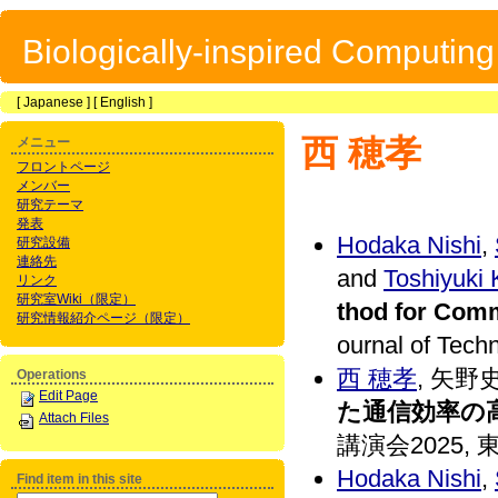
Biologically-inspired Computin
[
Japanese
] [
English
]
西 穂孝
メニュー
フロントページ
メンバー
研究テーマ
発表
Hodaka Nishi
,
研究設備
連絡先
and
Toshiyuki
リンク
研究室Wiki（限定）
thod for Comm
研究情報紹介ページ（限定）
ournal of Tech
西 穂孝
, 矢野
Operations
Edit Page
た通信効率の
Attach Files
講演会2025, 東北大
Hodaka Nishi
,
Find item in this site