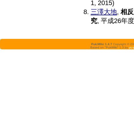
1, 2015)
三澤大地
,
相反
究
, 平成26
PukiWiki 1.4.7
Copyright © 2
Based on "PukiWiki" 1.3 by
yu-j