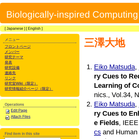
Biologically-inspired Computin
[
Japanese
] [
English
]
三澤大地
メニュー
フロントページ
メンバー
研究テーマ
発表
Eiko Matsuda
,
研究設備
連絡先
ry Cues to Re
リンク
研究室Wiki（限定）
Learning of Co
研究情報紹介ページ（限定）
nics., Vol.34, 
Eiko Matsuda
,
Operations
Edit Page
ry Cues to En
Attach Files
e Fields
, IEEE
cs
and Human S
Find item in this site