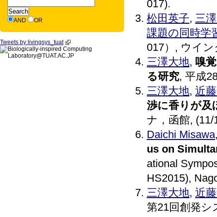
017).
松田英子
,
三澤
AND
OR
課題の同時学
Tweets by livingsys_tuat
017）, ウインク
三澤大地
,
嗅覚
る研究
, 平成
三澤大地
,
近藤
渉に香りが及
ナ，函館, (11/18
Daichi Misawa
us on Simulta
ational Sympo
HS2015), Nago
三澤大地
,
近藤
第21回創発シス