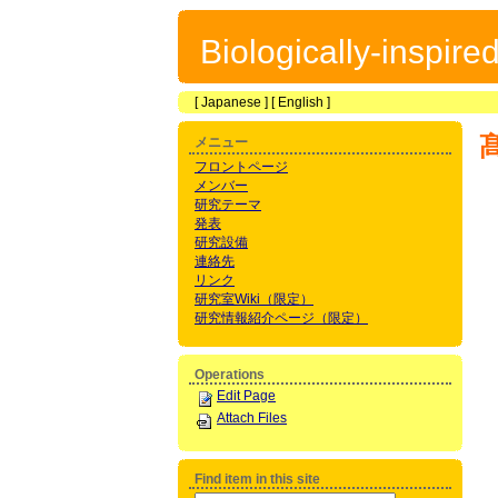
Biologically-inspir
[
Japanese
] [
English
]
メニュー
フロントページ
メンバー
研究テーマ
発表
研究設備
連絡先
リンク
研究室Wiki（限定）
研究情報紹介ページ（限定）
Operations
Edit Page
Attach Files
Find item in this site