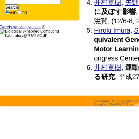
井村寛樹
,
矢野
に及ぼす影響
AND
OR
滋賀, (12/6-8, 
Tweets by livingsys_tuat
Hiroki Imura
,
S
quivalent Gene
Motor Learni
ongress Center
井村寛樹
,
運動
る研究
, 平成
PukiWiki 1.4.7
Copyright © 2
Based on "PukiWiki" 1.3 by
yu-j