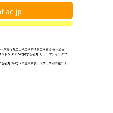
t.ac.jp
21年度東京農工大学工学府情報工学専攻 修士論文
ントシ ステムに関する研究
, ヒューマンインタフ
する研究
, 平成19年度東京農工大学工学部情報コミ