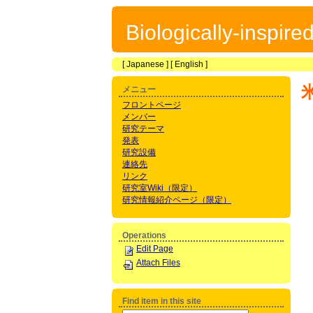
Biologically-inspir
[
Japanese
] [
English
]
メニュー
フロントページ
メンバー
研究テーマ
発表
研究設備
連絡先
リンク
研究室Wiki（限定）
研究情報紹介ページ（限定）
Operations
Edit Page
Attach Files
Find item in this site