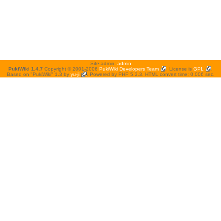
Site admin:
admin
PukiWiki 1.4.7
Copyright © 2001-2006
PukiWiki Developers Team
. License is
GPL
.
Based on "PukiWiki" 1.3 by
yu-ji
. Powered by PHP 5.3.3. HTML convert time: 0.006 sec.