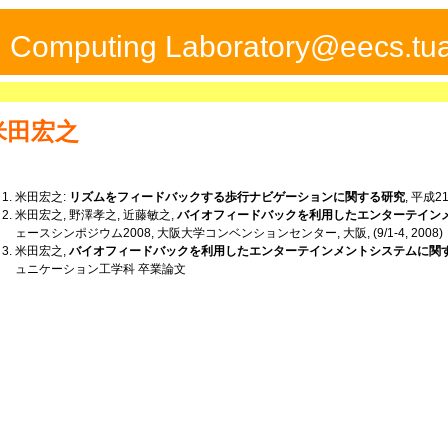
ed Computing Laboratory@eecs.tua
米田宏之
米田宏之:
リズムをフィードバックする歩行ナビゲーションに関する研究
, 平成
米田宏之, 野澤孝之, 近藤敏之,
バイオフィードバックを利用したエンターテインメ
ェースシンポジウム2008, 大阪大学コンベンションセンター, 大阪, (9/1-4, 2008)
米田宏之,
バイオフィードバックを利用したエンターテインメントシステムに関
ュニケーション工学科 卒業論文