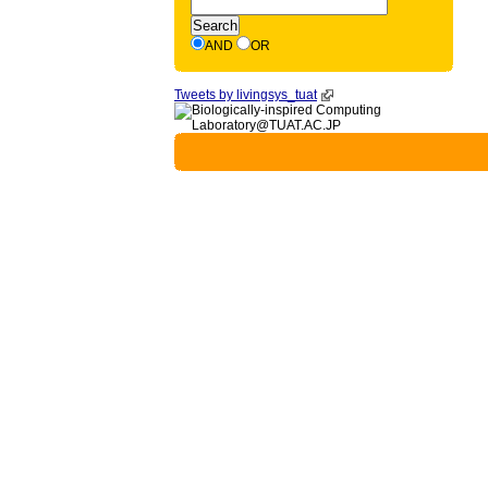
AND
OR
Tweets by livingsys_tuat