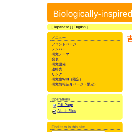
Biologically-inspir
[
Japanese
] [
English
]
メニュー
フロントページ
メンバー
研究テーマ
発表
研究設備
連絡先
リンク
研究室Wiki（限定）
研究情報紹介ページ（限定）
Operations
Edit Page
Attach Files
Find item in this site