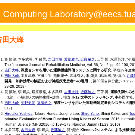
ed Computing Laboratory@eecs.tua
吉田大峰
筧 慎治, 本多武尊, 李 鍾昊,
吉田大峰
,
渡部雅也
,
近藤敏之
, 三苫 博, 水澤英洋,
The Japanese Journal of Rehabilitation Medicine, Vol. 56, No. 2, pp. 94-100, 20
吉田大峰
,
深度センサを用いた運動機能評価システムに関する研究
, 平成29年
吉田大峰
, 本多武尊, 宮田世羽, 熊田聡子, 四津有人, 李 鐘昊, 真鍋 求, 筧 慎治,
近藤
開発 − 加齢効果の検証および神経疾患患者への適用 −
, 第30回自律分散システム・シン
28-29, 2018)
筧 慎治, 李 鍾昊, 鏡原康裕, 本多武尊,
吉田大峰
,
近藤敏之
, 三苫 博,
運動失調のみ
（編）, 小脳症状の病態生理─診察，検査:
II-12 文字のトラッキング
, 中外医学社, I
吉田大峰
,
矢野史朗
,
近藤敏之
,
深度センサを用いた運動機能定量化システムの開
017)
Hirotaka Yoshida
, Takeru Honda, Jongho Lee,
Shiro Yano
, Shinji Kakei, and
Tos
ntitative Evaluation of Motor Function Using Kinect v2 Sensor
, 2016 Internat
Human Science (MHS2016), p.169--173, Nagoya, Japan (11/29, 2016)
本多武尊,
吉田大峰
, 李 鍾昊,
近藤敏之
, 筧 慎治,
Kinect v2システムによる指標