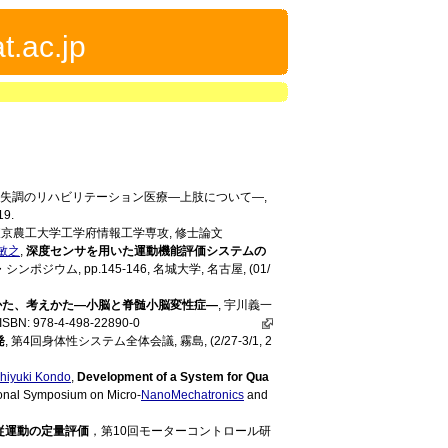
t.ac.jp
 ''小脳失調のリハビリテーション医療―上肢について―,
19.
度東京農工大学工学府情報工学専攻, 修士論文
敏之
,
深度センサを用いた運動機能評価システムの
ポジウム, pp.145-146, 名城大学, 名古屋, (01/
かた、考えかた―小脳と脊髄小脳変性症―
, 宇川義一
SBN: 978-4-498-22890-0
発
, 第4回身体性システム全体会議, 霧島, (2/27-3/1, 2
hiyuki Kondo
,
Development of a System for Qua
ional Symposium on Micro-
NanoMechatronics
and
追従運動の定量評価
，第10回モーターコントロール研