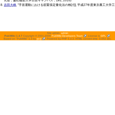
究会，慶応義塾大学日吉キャンパス，(9/2, 2016)
吉田大峰
, ''手首運動における筋緊張定量化法の検討]], 平成27年度東京農工大
Site admin:
admin
PukiWiki 1.4.7
Copyright © 2001-2006
PukiWiki Developers Team
. License is
GPL
.
Based on "PukiWiki" 1.3 by
yu-ji
. Powered by PHP 5.3.3. HTML convert time: 0.052 sec.