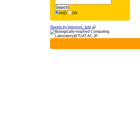
AND
OR
Tweets by livingsys_tuat