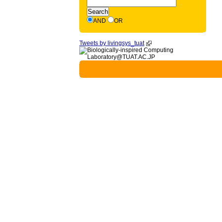
AND
OR
Tweets by livingsys_tuat