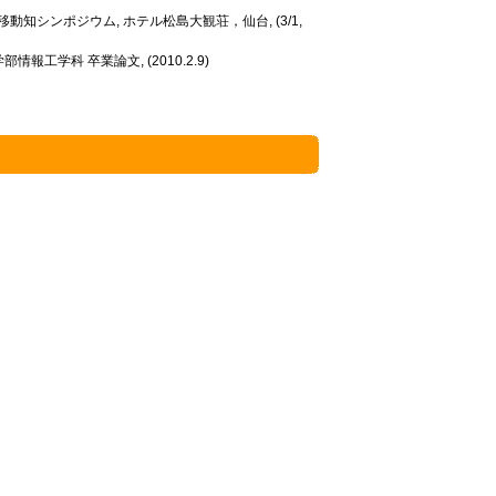
回移動知シンポジウム, ホテル松島大観荘，仙台, (3/1,
情報工学科 卒業論文, (2010.2.9)