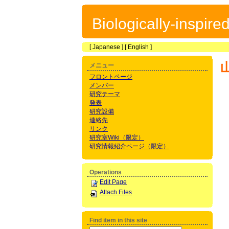
Biologically-inspir
[
Japanese
] [
English
]
メニュー
フロントページ
メンバー
研究テーマ
発表
研究設備
連絡先
リンク
研究室Wiki（限定）
研究情報紹介ページ（限定）
Operations
Edit Page
Attach Files
Find item in this site