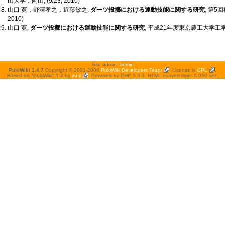
山大学，岡山, (9/23, 2010)
山口 寛，野澤孝之，近藤敏之,
ダーツ投擲における運動技能に関する研究
, 第5
2010)
山口 寛,
ダーツ投擲における運動技能に関する研究
, 平成21年度東京農工大学工学部
Site admin:
admin
PukiWiki 1.4.7
Copyright © 2001-2006
PukiWiki Developers Team
. License is
GPL
.
Based on "PukiWiki" 1.3 by
yu-ji
. Powered by PHP 5.3.3. HTML convert time: 0.050 sec.