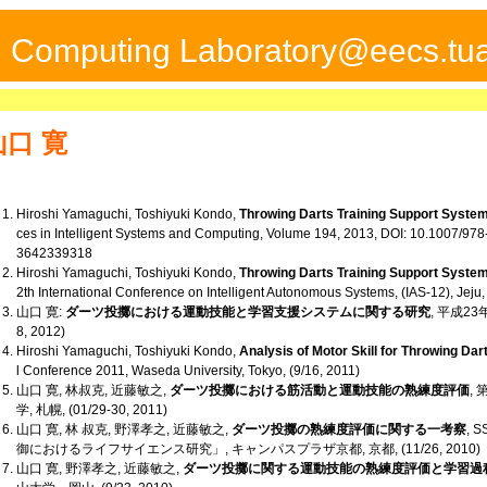
ed Computing Laboratory@eecs.tua
山口 寛
Hiroshi Yamaguchi, Toshiyuki Kondo,
Throwing Darts Training Support System
ces in Intelligent Systems and Computing, Volume 194, 2013, DOI: 10.1007/978
3642339318
Hiroshi Yamaguchi, Toshiyuki Kondo,
Throwing Darts Training Support System
2th International Conference on Intelligent Autonomous Systems, (IAS-12), Jeju,
山口 寛:
ダーツ投擲における運動技能と学習支援システムに関する研究
, 平成2
8, 2012)
Hiroshi Yamaguchi, Toshiyuki Kondo,
Analysis of Motor Skill for Throwing D
l Conference 2011, Waseda University, Tokyo, (9/16, 2011)
山口 寛, 林叔克, 近藤敏之,
ダーツ投擲における筋活動と運動技能の熟練度評価
,
学, 札幌, (01/29-30, 2011)
山口 寛, 林 叔克, 野澤孝之, 近藤敏之,
ダーツ投擲の熟練度評価に関する一考察
,
御におけるライフサイエンス研究」, キャンパスプラザ京都, 京都, (11/26, 2010)
山口 寛, 野澤孝之, 近藤敏之,
ダーツ投擲に関する運動技能の熟練度評価と学習過