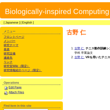
Biologically-inspired Computin
[
Japanese
] [
English
]
古野 仁
メニュー
フロントページ
メンバー
研究テーマ
古野 仁
,
テニス動作訓練シ
発表
学科 卒業論文
研究設備
古野 仁
,
VRを用いたテニ
連絡先
リンク
研究室Wiki（限定）
研究情報紹介ページ（限定）
Operations
Edit Page
Attach Files
Find item in this site