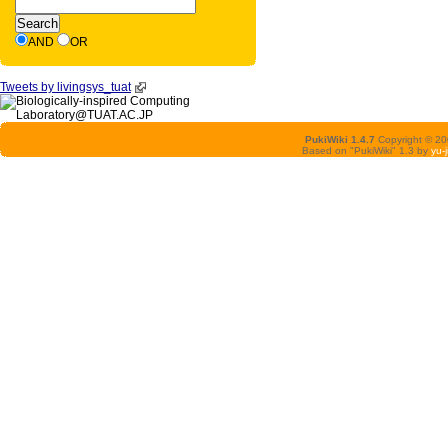
AND
OR
Tweets by livingsys_tuat
PukiWiki 1.4.7
Copyright © 2
Based on "PukiWiki" 1.3 by
yu-j