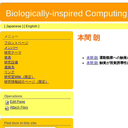
Biologically-inspired Computin
[
Japanese
] [
English
]
本間 朗
メニュー
フロントページ
メンバー
研究テーマ
発表
本間 朗
,
運動観察への触覚
研究設備
本間 朗
,
触覚が視覚誘導性
連絡先
リンク
研究室Wiki（限定）
研究情報紹介ページ（限定）
Operations
Edit Page
Attach Files
Find item in this site