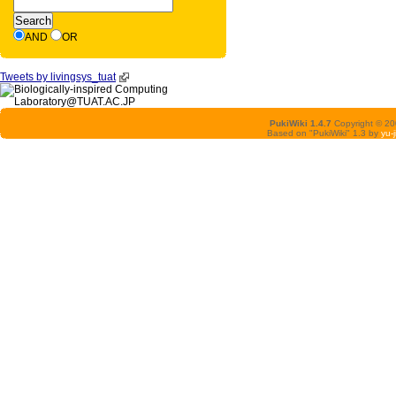
AND
OR
Tweets by livingsys_tuat
PukiWiki 1.4.7
Copyright © 2
Based on "PukiWiki" 1.3 by
yu-j