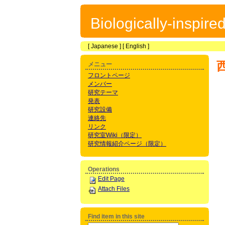
Biologically-inspir
[
Japanese
] [
English
]
メニュー
フロントページ
メンバー
研究テーマ
発表
研究設備
連絡先
リンク
研究室Wiki（限定）
研究情報紹介ページ（限定）
Operations
Edit Page
Attach Files
Find item in this site