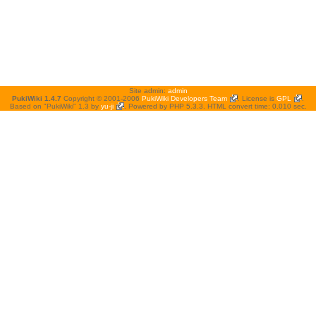
Site admin:
admin
PukiWiki 1.4.7
Copyright © 2001-2006
PukiWiki Developers Team
. License is
GPL
.
Based on "PukiWiki" 1.3 by
yu-ji
. Powered by PHP 5.3.3. HTML convert time: 0.010 sec.