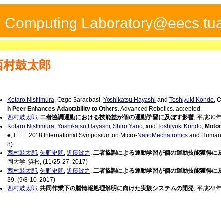
ed Computing Laboratory@eecs.tua
西村鼓太郎
Kotaro Nishimura
, Ozge Saracbasi,
Yoshikatsu Hayashi
and
Toshiyuki Kondo
,
C
h Peer Enhances Adaptability to Others
, Advanced Robotics, accepted.
西村鼓太郎
,
二者協調運動における技能差が個の運動学習に及ぼす影響
, 平成3
Kotaro Nishimura
,
Yoshikatsu Hayashi
,
Shiro Yano
, and
Toshiyuki Kondo
,
Motor
e
, IEEE 2018 International Symposium on Micro-
NanoMechatronics
and Human 
8).
西村鼓太郎
,
矢野史朗
,
近藤敏之
,
二者協調による運動学習が個の運動技能獲得に
岡大学, 浜松, (11/25-27, 2017)
西村鼓太郎
,
矢野史朗
,
近藤敏之
,
二者協調による運動学習が個の運動技能獲得に
39, (9/8-10, 2017)
西村鼓太郎
,
共同作業下の脳情報処理解明に向けた実験システムの開発
, 平成2