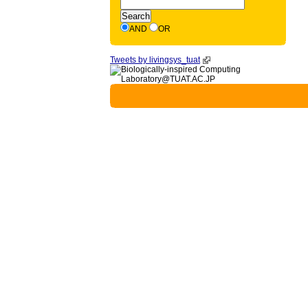
AND
OR
Tweets by livingsys_tuat