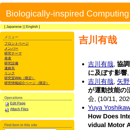
Biologically-inspired Computin
[
Japanese
] [
English
]
吉川有哉
メニュー
フロントページ
メンバー
研究テーマ
発表
吉川有哉
,
協調
研究設備
連絡先
に及ぼす影響
リンク
研究室Wiki（限定）
吉川有哉
,
矢野
研究情報紹介ページ（限定）
が運動技能の
会, (10/11, 202
Operations
Edit Page
Yuya Yoshika
Attach Files
How Does Inte
vidual Motor 
Find item in this site