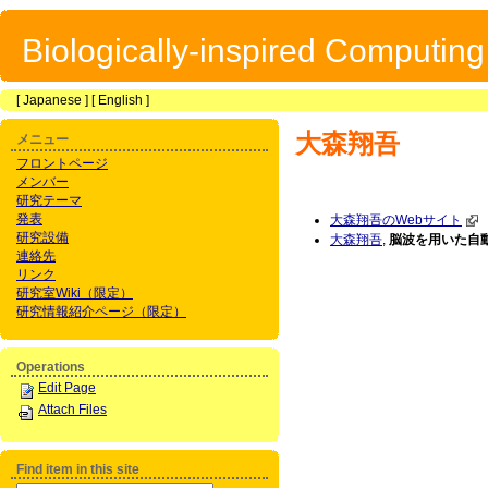
Biologically-inspired Computin
[
Japanese
] [
English
]
大森翔吾
メニュー
フロントページ
メンバー
研究テーマ
発表
大森翔吾のWebサイト
研究設備
大森翔吾
,
脳波を用いた自
連絡先
リンク
研究室Wiki（限定）
研究情報紹介ページ（限定）
Operations
Edit Page
Attach Files
Find item in this site