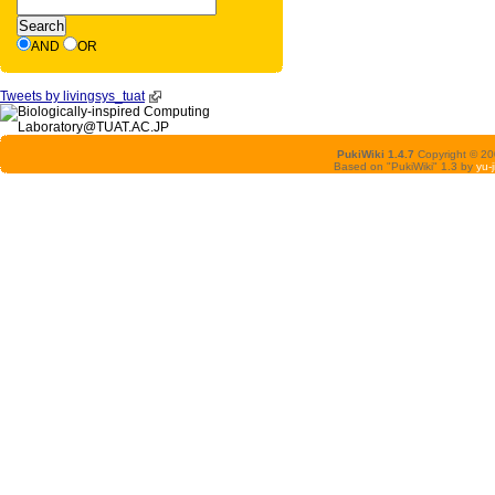
AND
OR
Tweets by livingsys_tuat
PukiWiki 1.4.7
Copyright © 2
Based on "PukiWiki" 1.3 by
yu-j