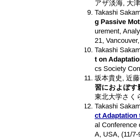
アザ淡海, 大津, (
Takashi Sakam
g Passive Mot
urement, Analy
21, Vancouver,
Takashi Sakam
t on Adaptati
cs Society Con
坂本貴史, 近
習におよぼす
東北大学さくらホール
Takashi Sakam
ct Adaptation
al Conference
A, USA, (11/7-