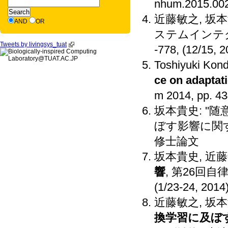
nhum.2015.00
近藤敏之, 坂
AND
OR
ステムインテグ
Tweets by livingsys_tuat
-778, (12/15, 2
Toshiyuki Kon
ce on adaptat
m 2014, pp. 43
坂本貴史: '
ぼす影響に関す
修士論文
坂本貴史, 近
響
, 第26回
(1/23-24, 2014
近藤敏之, 坂
換学習に及ぼ