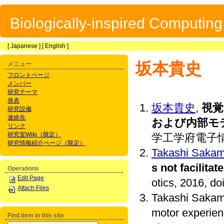
Biologically-inspired Computin
[
Japanese
] [
English
]
坂本貴史
メニュー
フロントページ
メンバー
研究テーマ
発表
坂本貴史
,
視覚
研究設備
連絡先
および内部モ
リンク
研究室Wiki（限定）
学工学府電子情
研究情報紹介ページ（限定）
Takashi Sakam
s not facilita
Operations
Edit Page
otics, 2016, 
Attach Files
Takashi Sakamo
motor experien
Find item in this site