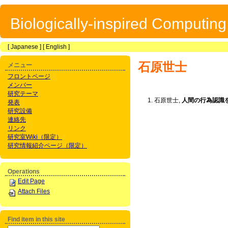
Biologically-inspired Computin
[
Japanese
] [
English
]
石原世士
メニュー
フロントページ
メンバー
研究テーマ
石原世士,
人間の行為認識
発表
研究設備
連絡先
リンク
研究室Wiki（限定）
研究情報紹介ページ（限定）
Operations
Edit Page
Attach Files
Find item in this site