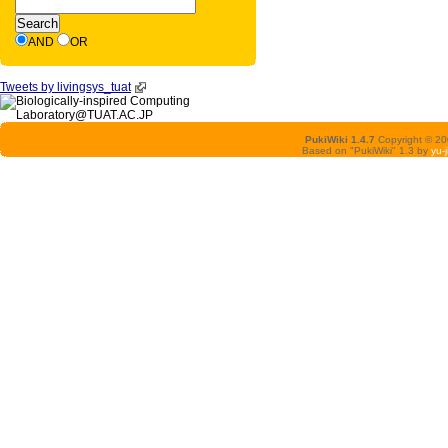
AND
OR
Tweets by livingsys_tuat
PukiWiki 1.4.7
Copyright © 2
Based on "PukiWiki" 1.3 by
yu-j