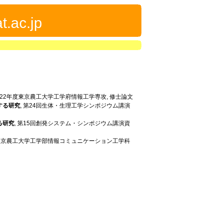
t.ac.jp
平成22年度東京農工大学工学府情報工学専攻, 修士論文
する研究
, 第24回生体・生理工学シンポジウム講演
る研究
, 第15回創発システム・シンポジウム講演資
度東京農工大学工学部情報コミュニケーション工学科