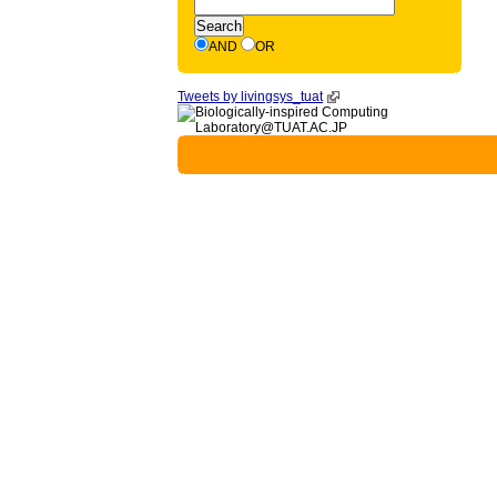
AND
OR
Tweets by livingsys_tuat