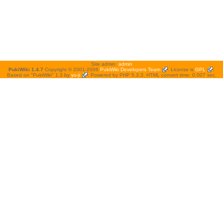
Site admin:
admin
PukiWiki 1.4.7
Copyright © 2001-2006
PukiWiki Developers Team
. License is
GPL
.
Based on "PukiWiki" 1.3 by
yu-ji
. Powered by PHP 5.3.3. HTML convert time: 0.007 sec.