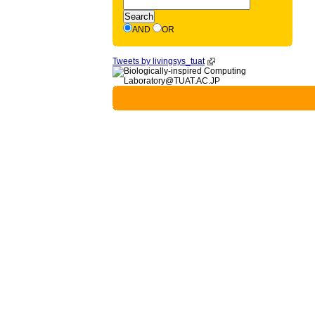
AND
OR
Tweets by livingsys_tuat