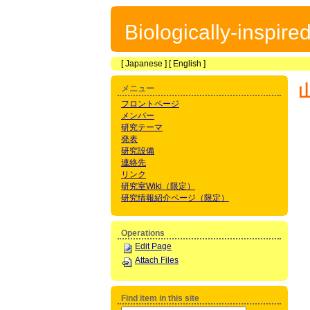
Biologically-inspir
[
Japanese
] [
English
]
メニュー
フロントページ
メンバー
研究テーマ
発表
研究設備
連絡先
リンク
研究室Wiki（限定）
研究情報紹介ページ（限定）
Operations
Edit Page
Attach Files
Find item in this site