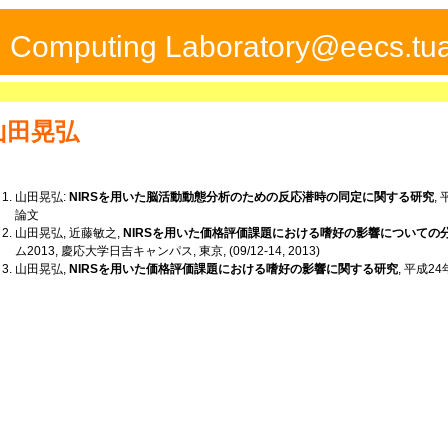
ed Computing Laboratory@eecs.tua
山田晃弘
山田晃弘:
NIRSを用いた脳活動動態分析のための反応潜時の同定に関する研究
,
論文
山田晃弘, 近藤敏之,
NIRSを用いた価格評価課題における嗜好の影響についての
ム2013, 慶応大学日吉キャンパス, 東京, (09/12-14, 2013)
山田晃弘,
NIRSを用いた価格評価課題における嗜好の影響に関する研究
, 平成