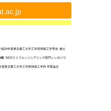
t.ac.jp
 平成26年度東京農工大学工学府情報工学専攻, 修士
分析
, SICEライフエンジニアリング部門シンポジウ
24年度東京農工大学工学部情報工学科 卒業論文