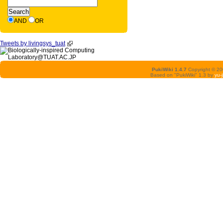
AND
OR
Tweets by livingsys_tuat
PukiWiki 1.4.7
Copyright © 2
Based on "PukiWiki" 1.3 by
yu-j