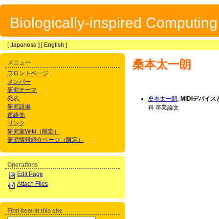
Biologically-inspired Computin
[
Japanese
] [
English
]
桑本太一朗
メニュー
フロントページ
メンバー
研究テーマ
発表
桑本太一朗
,
MIDIデバ
研究設備
科 卒業論文
連絡先
リンク
研究室Wiki（限定）
研究情報紹介ページ（限定）
Operations
Edit Page
Attach Files
Find item in this site