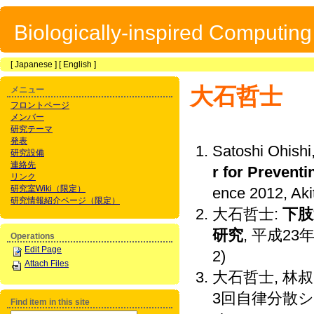
Biologically-inspired Computin
[
Japanese
] [
English
]
大石哲士
メニュー
フロントページ
メンバー
研究テーマ
発表
Satoshi Ohishi
研究設備
連絡先
r for Prevent
リンク
研究室Wiki（限定）
ence 2012, Aki
研究情報紹介ページ（限定）
大石哲士:
下肢
研究
, 平成23
Operations
Edit Page
2)
Attach Files
大石哲士, 林叔
3回自律分散システ
Find item in this site