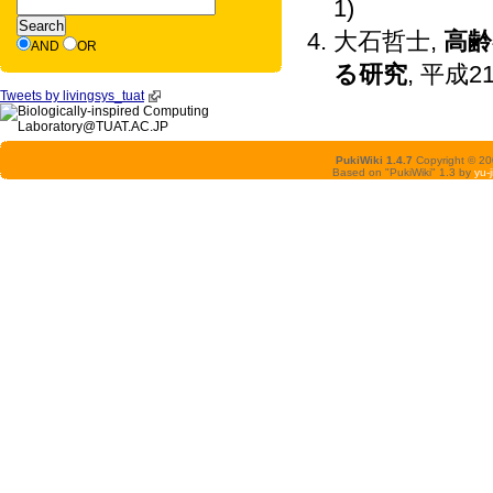
1)
大石哲士,
高齢
AND
OR
る研究
, 平成
Tweets by livingsys_tuat
PukiWiki 1.4.7
Copyright © 2
Based on "PukiWiki" 1.3 by
yu-j