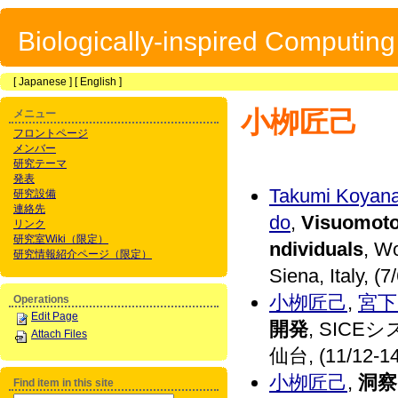
Biologically-inspired Computin
[
Japanese
] [
English
]
小栁匠己
メニュー
フロントページ
メンバー
研究テーマ
発表
Takumi Koyana
研究設備
連絡先
do
,
Visuomotor
リンク
研究室Wiki（限定）
ndividuals
, W
研究情報紹介ページ（限定）
Siena, Italy, (7
小栁匠己
,
宮下
Operations
Edit Page
開発
, SICE
Attach Files
仙台, (11/12-14
小栁匠己
,
洞察
Find item in this site