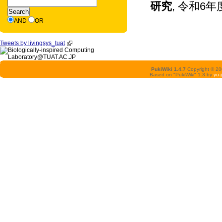
研究
, 令和
AND
OR
Tweets by livingsys_tuat
PukiWiki 1.4.7
Copyright © 2
Based on "PukiWiki" 1.3 by
yu-j