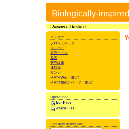
Biologically-inspir
[
Japanese
] [
English
]
Y
メニュー
フロントページ
メンバー
研究テーマ
発表
研究設備
連絡先
リンク
研究室Wiki（限定）
研究情報紹介ページ（限定）
Operations
Edit Page
Attach Files
Find item in this site