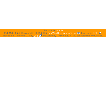
Site admin:
admin
PukiWiki 1.4.7
Copyright © 2001-2006
PukiWiki Developers Team
. License is
GPL
.
Based on "PukiWiki" 1.3 by
yu-ji
. Powered by PHP 5.3.3. HTML convert time: 0.005 sec.