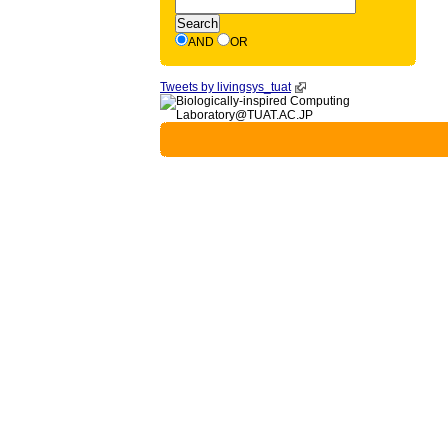
AND
OR
Tweets by livingsys_tuat