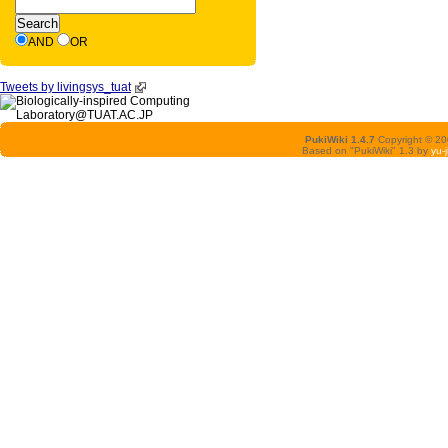
AND
OR
Tweets by livingsys_tuat
PukiWiki 1.4.7
Copyright © 2
Based on "PukiWiki" 1.3 by
yu-j