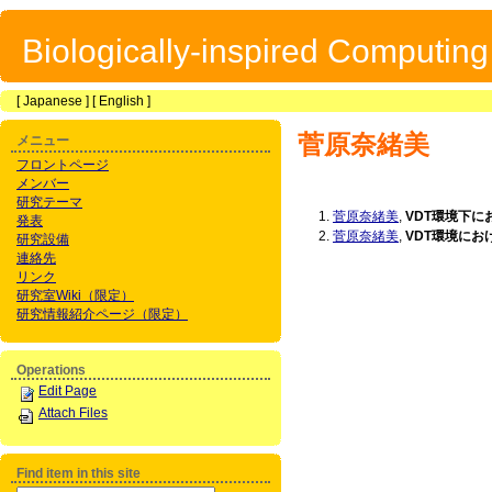
Biologically-inspired Computin
[
Japanese
] [
English
]
菅原奈緒美
メニュー
フロントページ
メンバー
研究テーマ
菅原奈緒美
,
VDT環境下
発表
菅原奈緒美
,
VDT環境に
研究設備
連絡先
リンク
研究室Wiki（限定）
研究情報紹介ページ（限定）
Operations
Edit Page
Attach Files
Find item in this site