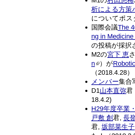
M1の
村田悠稀
析による方策
についてポスタ
国際会議
The 4
ng in Medicine
の投稿が採択され
M2の
宮下 恵
n
）が
Roboti
（2018.4.28）
メンバー
集合写
D1
山本直弥
君
18.4.2)
H29年度卒業
戸敷 創
君,
長嶺
君,
坂部菜生子