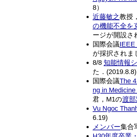
8）
近藤敏之
教授
の機能不全を
ージが開設されま
国際会議
IEEE
が採択されました
8/8
知能情報
た．(2019.8.8)
国際会議
The 4
ng in Medicine
君，M1の
渡部
Vu Ngoc Than
6.19)
メンバー
集合写
H30年度卒業