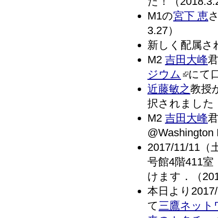
た！（2018.3.
M1の
宮下 恵
3.27）
新しく配属さ
M2
吉田大峰
君
ジウム
にて口
近藤敏之
教授
択されました．（
M2
吉田大峰
@Washingt
2017/11
号館4階411室
けます．（2017
本日より201
て
三鷹ネット