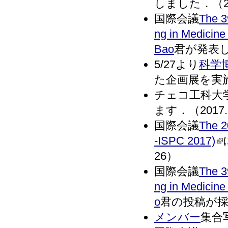
しました．（201
国際会議
The 3
ng in Medicine
Bao
君が発表しま
5/27より
科学
た企画展を実施し
チェコ工科大学の
ます．（2017.
国際会議
The 2
-ISPC 2017)
26）
国際会議
The 3
ng in Medicine
o
君の投稿が採択
メンバー
集合写