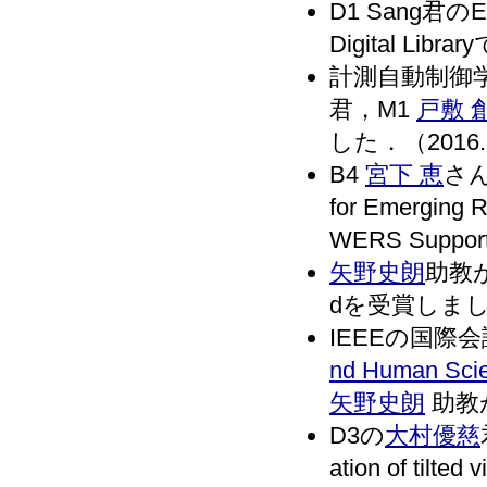
D1 Sang君のE
Digital Li
計測自動制御学
君，M1
戸敷 
した．（2016.
B4
宮下 恵
さんが
for Emergin
WERS Suppo
矢野史朗
助教
dを受賞しました．
IEEEの国際会
nd Human Sci
矢野史朗
助教が
D3の
大村優慈
ation of tilte