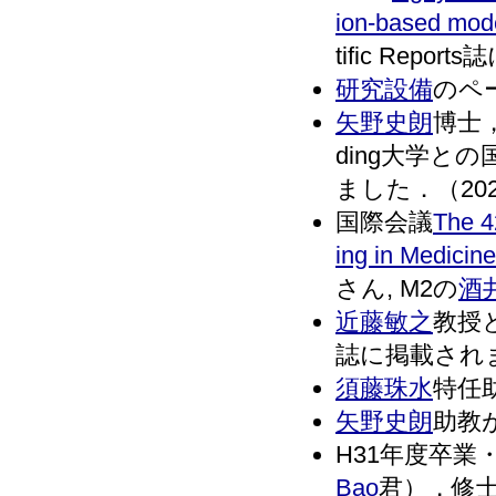
ion-based mode
tific Repo
研究設備
のペー
矢野史朗
博士
ding大学と
ました．（2020
国際会議
The 4
ing in Medicin
さん, M2の
酒
近藤敏之
教授
誌に掲載されまし
須藤珠水
特任助
矢野史朗
助教が
H31年度卒
Bao
君），修士