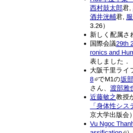
西村鼓太郎
君,
酒井洸輔
君,
服
3.26）
新しく配属さ
国際会議
29th 
ronics and Hu
表しました．（20
大阪千里ライ
8
でM1の
坂
さん、
渡部雅
近藤敏之
教授
「身体性シス
京大学出版会）が
Vu Ngoc Than
assification