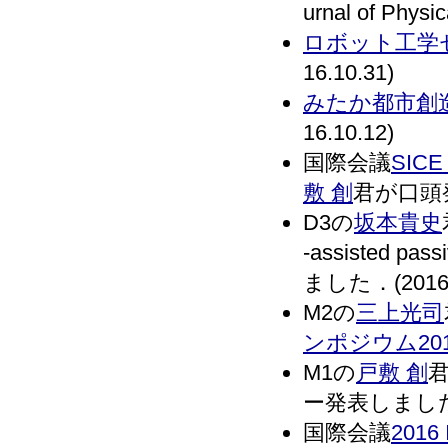
urnal of Ph
ロボット工学
16.10.31)
みたか都市創
16.10.12)
国際会議
SICE 
敷 創
君が口頭発
D3の
坂本貴史
-assisted pa
ました．(2016.
M2の
三上光司
ンポジウム201
M1の
戸敷 創
ー発表しました．(
国際会議
2016 