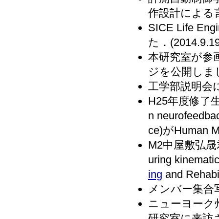
作設計による言
SICE Life 
た．(2014.9.19
本研究室が参
ジを公開しました．
工学部説明会にて
H25年度修了生の佐伯
n neurofeedbac
ce)がHuman 
M2中屋敷弘晟君の論文(
uring kinemati
ing
and Reha
メンバー集合写真
ニューヨーク州立
研究室に来訪され