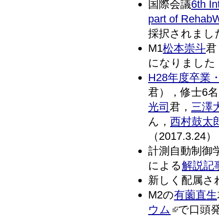
国際会議
6th I
part of Rehab
採択されました．
M1
松本崇斗
君
になりました．(2
H28年度卒業
君），修士6
光司
君，
三澤
ん，
西村鼓太
（2017.3.24）
計測自動制御
による
解説記
新しく配属さ
M2の
有薗直生
ウム
で口頭発表