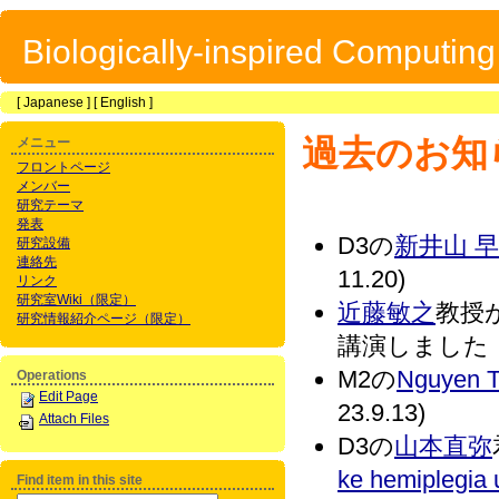
Biologically-inspired Computin
[
Japanese
] [
English
]
過去のお知
メニュー
フロントページ
メンバー
研究テーマ
発表
D3の
新井山 早
研究設備
連絡先
11.20)
リンク
研究室Wiki（限定）
近藤敏之
教授が，2
研究情報紹介ページ（限定）
講演しました．(2
M2の
Nguyen T
Operations
Edit Page
23.9.13)
Attach Files
D3の
山本直弥
ke hemiplegia 
Find item in this site