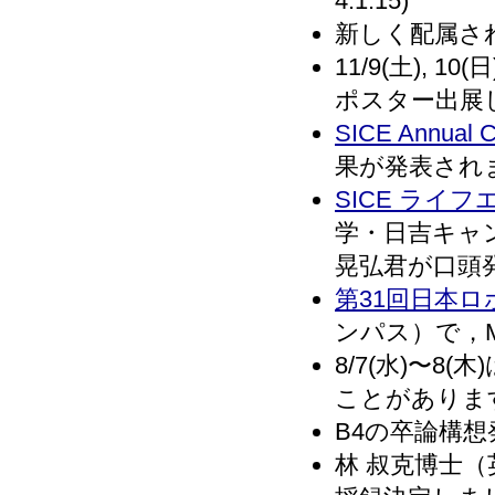
4.1.15)
新しく配属された
11/9(土),
ポスター出展
SICE Annual C
果が発表されまし
SICE ライ
学・日吉キャ
晃弘君が口頭発表し
第31回日本
ンパス）で，M1
8/7(水)〜
ことがあります． 
B4の卒論構想発
林 叔克博士（英国