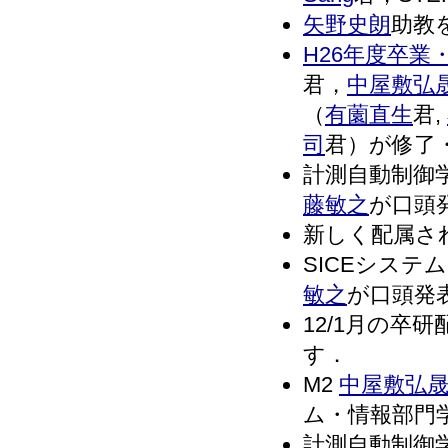
矢野史朗
助教を
H26年度卒業
君，
中屋敷弘
（
有薗直生
君,
司
君）が修了・
計測自動制御
藤敏之
が口頭発
新しく配属された
SICEシステ
敏之
が口頭発表し
12/1月の卒研
す．
M2
中屋敷弘
ム・情報部門学
計測自動制御