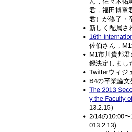
ん，佐々木佑
君，福田博章
君）が修了・卒業
新しく配属され
16th Internati
佐伯さん，M1
M1市川貴邦
録決定しました．(
Twitterウ
B4の卒業論文
The 2013 Secon
y the Faculty o
13.2.15）
2/14の10:
013.2.13)