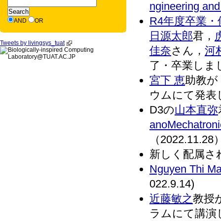
ngineering and
R4年度卒業
AND
OR
日源太郎
君，
Tweets by livingsys_tuat
佳奈
さん，
河
了・卒業しました
宮下 恵
助教が
ウムにて発表しま
D3の
山本直弥
anoMechatron
（2022.11.28
新しく配属さ
Nguyen Thi Ma
022.9.14)
近藤敏之
教授
ラムにて講演しま