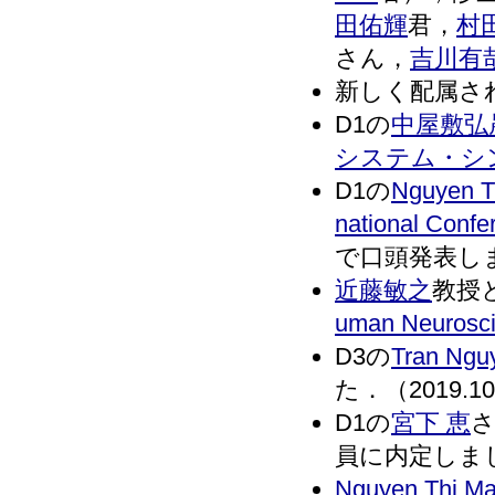
田佑輝
君，
村
さん，
吉川有
新しく配属さ
D1の
中屋敷弘
システム・シ
D1の
Nguyen T
national Confe
で口頭発表しまし
近藤敏之
教授
uman Neurosc
D3の
Tran Ngu
た．（2019.10
D1の
宮下 恵
さ
員に内定しました
Nguyen Thi Ma