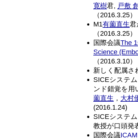
寛樹
君,
戸敷 
（2016.3.25）
M1
有薗直生
君
（2016.3.25）
国際会議
The 1
Science (Emb
（2016.3.10）
新しく配属さ
SICEシステ
ンド錯覚を用
薗直生
，
大村
(2016.1.24)
SICEシステ
教授が口頭発表し
国際会議
ICAM