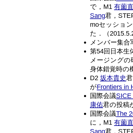
で，M1
有薗
Sang
君，STE
moセッション(In
た．（2015.5.
メンバー集合写真
第54回日本
メージングの
身体錯覚時の機
D2
坂本貴史
君の
が
Frontiers i
国際会議
SICE 
康佑
君の投稿が
国際会議
The 2
に，M1
有薗
Sang
君，STE