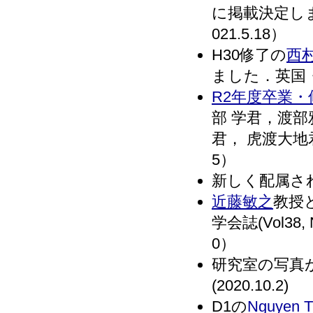
に掲載決定しま
021.5.18）
H30修了の
西
ました．英国・R
R2年度卒業
部 学君，渡部
君， 虎渡大地
5）
新しく配属され
近藤敏之
教授
学会誌(Vol38, 
0）
研究室の写真
(2020.10.2)
D1の
Nguyen T