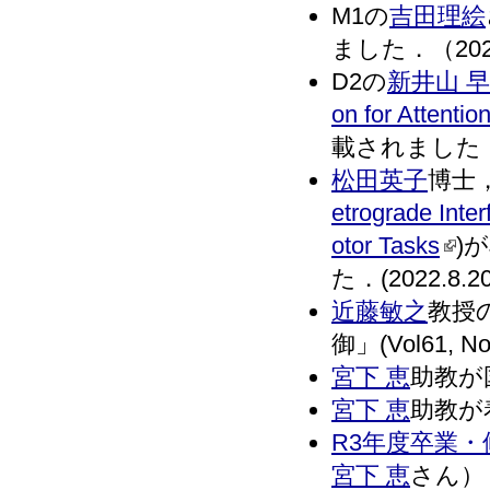
M1の
吉田理絵
ました．（2022
D2の
新井山 早
on for Attentio
載されました．(2
松田英子
博士
etrograde Inte
otor Tasks
)が
た．(2022.8.20
近藤敏之
教授
御」(Vol61,
宮下 恵
助教が国
宮下 恵
助教が着
R3年度卒業
宮下 恵
さん）