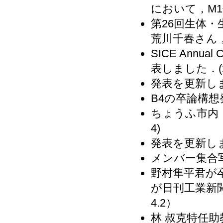
において，M1佐
第26回生体
荒川千春さん，M
SICE Annua
表しました．(201
発表を更新しまし
B4の卒論構想発
ちょうふ市内・
4)
発表を更新しまし
メンバー集合写真
野村隼平君が
が日刊工業新聞
4.2）
林 叔克特任助