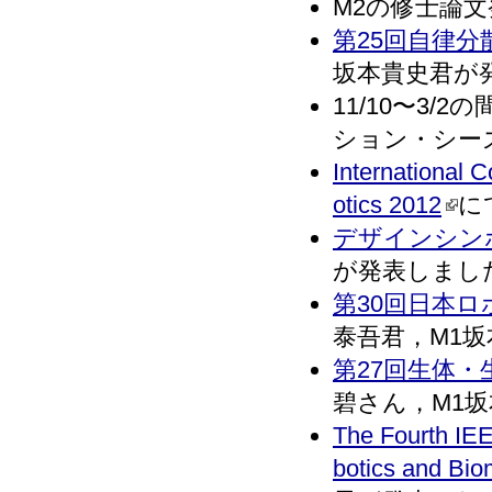
M2の修士論文
第25回自律
坂本貴史君が発表
11/10〜3/
ション・シーズ展
International 
otics 2012
に
デザインシンポ
が発表しました．(
第30回日本
泰吾君，M1坂本
第27回生体
碧さん，M1坂本
The Fourth IE
botics and Bi