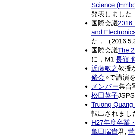
Science (Emb
発表しました．（
国際会議
2016 
and Electronic
た．（2016.5.
国際会議
The 2
に，M1
長嶺 
近藤敏之
教授
修会
で講演を行
メンバー
集合写
松田英子
JSP
Truong Quang
転出されました．(
H27年度卒業
亀田瑞貴
君,
菅