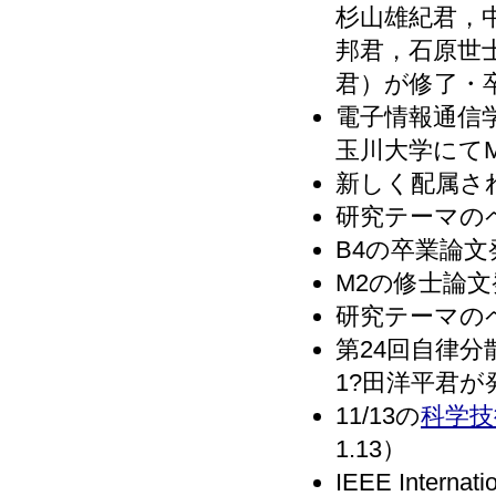
杉山雄紀君，
邦君，石原世
君）が修了・卒業
電子情報通信
玉川大学にてM
新しく配属され
研究テーマのペ
B4の卒業論文発
M2の修士論文
研究テーマのペ
第24回自律
1?田洋平君が発
11/13の
科学技
1.13）
IEEE Internati