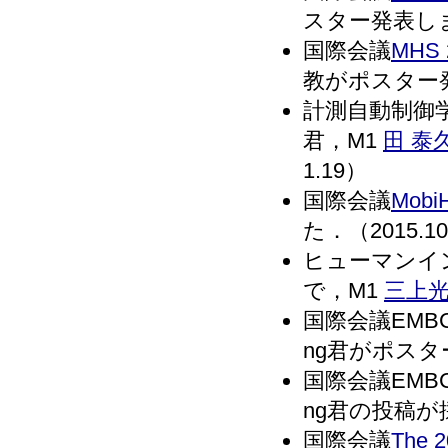
スター発表しまし
国際会議
MHS 
教がポスター発表
計測自動制御学
君，M1
田 泰
1.19）
国際会議
MobiH
た．（2015.10
ヒューマンイ
で，M1
三上
国際会議EMBC
ng君がポスター
国際会議EMBC
ng君の投稿が採
国際会議
The 2