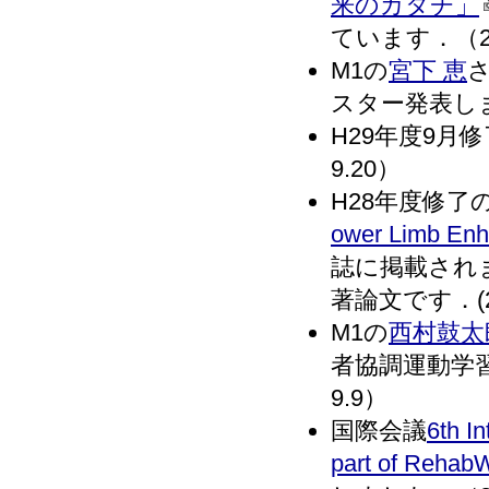
来のカタチ」
ています．（201
M1の
宮下 恵
さ
スター発表しまし
H29年度9月
9.20）
H28年度修了
ower Limb Enh
誌に掲載されました
著論文です．(201
M1の
西村鼓太
者協調運動学
9.9）
国際会議
6th I
part of Rehab