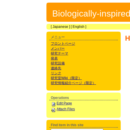
Biologically-inspir
[
Japanese
] [
English
]
メニュー
フロントページ
メンバー
研究テーマ
発表
研究設備
連絡先
リンク
研究室Wiki（限定）
研究情報紹介ページ（限定）
Operations
Edit Page
Attach Files
Find item in this site