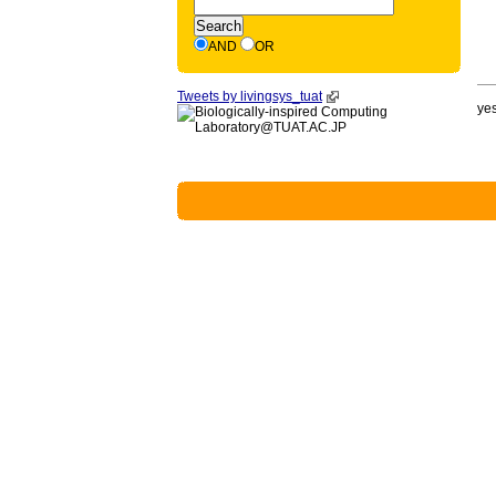
AND
OR
Tweets by livingsys_tuat
yes