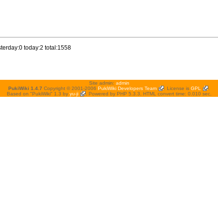
terday:0 today:2 total:1558
Site admin:
admin
PukiWiki 1.4.7
Copyright © 2001-2006
PukiWiki Developers Team
. License is
GPL
.
Based on "PukiWiki" 1.3 by
yu-ji
. Powered by PHP 5.3.3. HTML convert time: 0.010 sec.