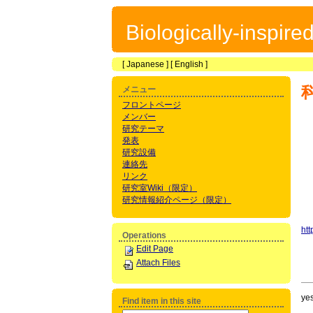
Biologically-inspir
[
Japanese
] [
English
]
メニュー
フロントページ
メンバー
研究テーマ
発表
研究設備
連絡先
リンク
研究室Wiki（限定）
研究情報紹介ページ（限定）
htt
Operations
Edit Page
Attach Files
yes
Find item in this site