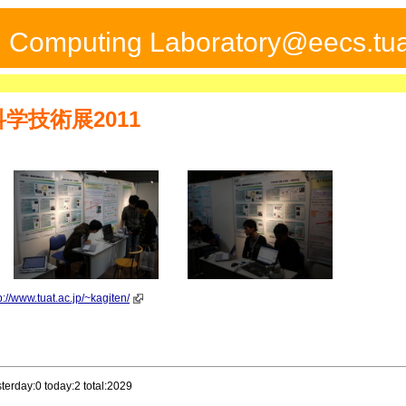
ed Computing Laboratory@eecs.tua
科学技術展2011
p://www.tuat.ac.jp/~kagiten/
terday:0 today:2 total:2029