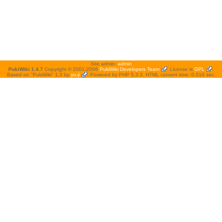
Site admin:
admin
PukiWiki 1.4.7
Copyright © 2001-2006
PukiWiki Developers Team
. License is
GPL
.
Based on "PukiWiki" 1.3 by
yu-ji
. Powered by PHP 5.3.3. HTML convert time: 0.010 sec.