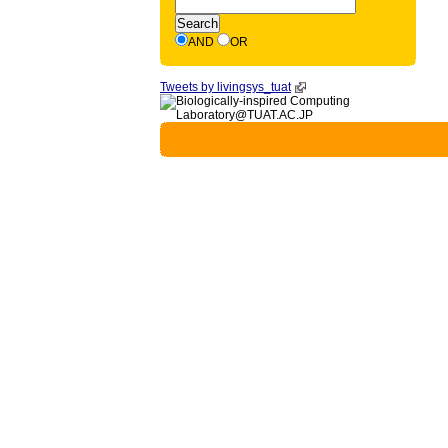
AND
OR
Tweets by livingsys_tuat