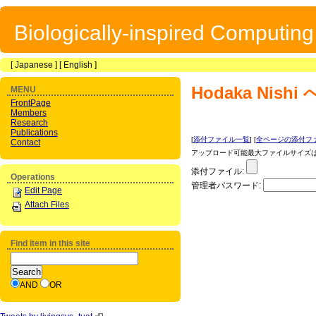
Biologically-inspired Computin
[
Japanese
] [
English
]
Hodaka Nishi
MENU
FrontPage
Members
Research
Publications
[
添付ファイル一覧
] [
全ページの添付フ
Contact
アップロード可能最大ファイルサイズは 1
添付ファイル:
Operations
管理者パスワード:
Edit Page
Attach Files
Find item in this site
AND
OR