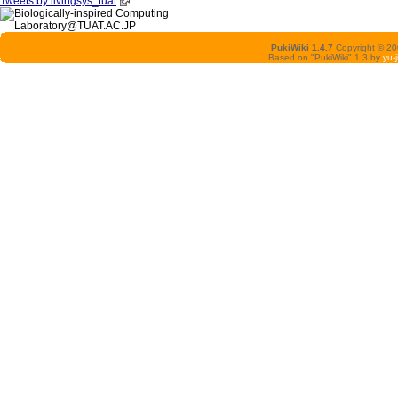
Tweets by livingsys_tuat
PukiWiki 1.4.7
Copyright © 2
Based on "PukiWiki" 1.3 by
yu-j