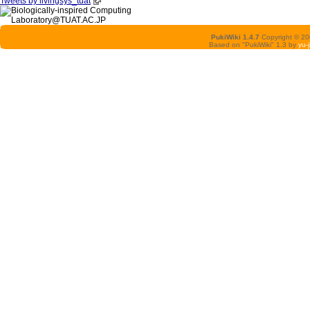
Tweets by livingsys_tuat
PukiWiki 1.4.7
Copyright © 2
Based on "PukiWiki" 1.3 by
yu-j