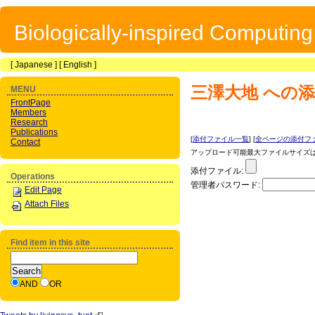
Biologically-inspired Computin
[
Japanese
] [
English
]
三澤大地
への添
MENU
FrontPage
Members
Research
Publications
[
添付ファイル一覧
] [
全ページの添付フ
Contact
アップロード可能最大ファイルサイズは 1
添付ファイル:
Operations
管理者パスワード:
Edit Page
Attach Files
Find item in this site
AND
OR