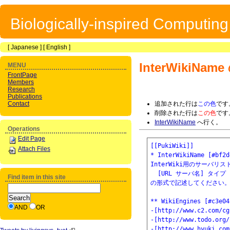
Biologically-inspired Computin
[
Japanese
] [
English
]
InterWikiName
MENU
FrontPage
Members
Research
Publications
Contact
追加された行は
この色
です
削除された行は
この色
です
InterWikiName
へ行く。
Operations
Edit Page
[[PukiWiki]]

Attach Files
* InterWikiName [#bf2d
InterWiki用のサーバリス
  [URL サーバ名] タイプ

Find item in this site
の形式で記述してください。
** WikiEngines [#c3e04
AND
OR
-[http://www.c2.com/c
-[http://www.todo.org/
-[http://www.hyuki.com