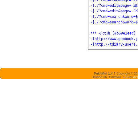
-[./?cmd=read&page= Vie
-[./?cmd=edit&page= 編
-[./?cmd=edit&page= Edi
-[./?cmd=search&word=
-[./?cmd=search&word=$
*** その他 [#b69e2eec]

-[http://www.gembook
-[http://tdiary-users.
PukiWiki 1.4.7
Copyright © 2
Based on "PukiWiki" 1.3 by
yu-j