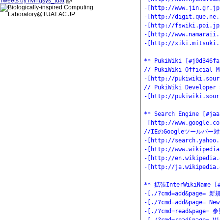
Tweets by livingsys_tuat
-[http://www.jin.gr.jp
-[http://digit.que.ne.
-[http://fswiki.poi.jp
-[http://www.namaraii.
-[http://xiki.mitsuki.
** PukiWiki [#j0d346fa]
// PukiWiki Official M
-[http://pukiwiki.sour
// PukiWiki Developer 
-[http://pukiwiki.sour
** Search Engine [#jaa
-[http://www.google.co
//IEのGoogleツールバー
-[http://search.yahoo.
-[http://www.wikipedia
-[http://en.wikipedia.
-[http://ja.wikipedia.
** 拡張InterWikiName [#
-[./?cmd=add&page= 新規
-[./?cmd=add&page= New]
-[./?cmd=read&page= 参