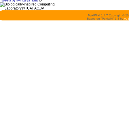
Tweets by livingsys_tuat
PukiWiki 1.4.7
Copyright © 2
Based on "PukiWiki" 1.3 by
yu-j