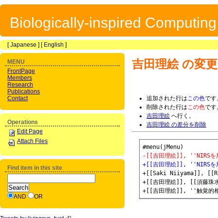
Biologically-inspired Computin
[
Japanese
] [
English
]
吉田理絵
の変更
MENU
FrontPage
Members
Research
Publications
Contact
追加された行は
この色
です
削除された行は
この色
です
吉田理絵
へ行く。
Operations
吉田理絵 の差分を削除
Edit Page
Attach Files
-[[吉田理絵]], ''N
+[[吉田理絵]], ''N
Find item in this site
+[[Saki Niiyama]], [[R
+[[吉田理絵]], [[須藤珠水]], [
AND
OR