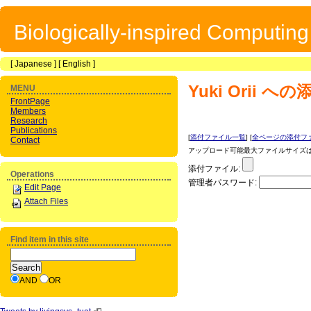
Biologically-inspired Computin
[
Japanese
] [
English
]
Yuki Orii
への
MENU
FrontPage
Members
Research
Publications
[
添付ファイル一覧
] [
全ページの添付フ
Contact
アップロード可能最大ファイルサイズは 1
添付ファイル:
Operations
管理者パスワード:
Edit Page
Attach Files
Find item in this site
AND
OR