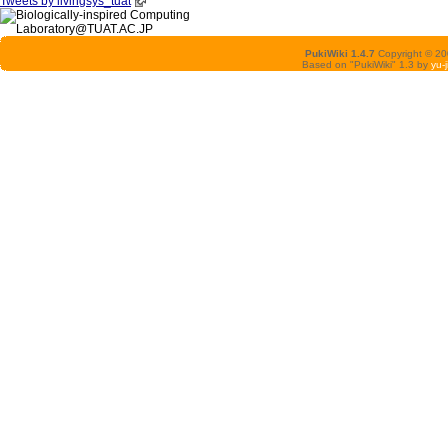
Tweets by livingsys_tuat
PukiWiki 1.4.7
Copyright © 2
Based on "PukiWiki" 1.3 by
yu-j