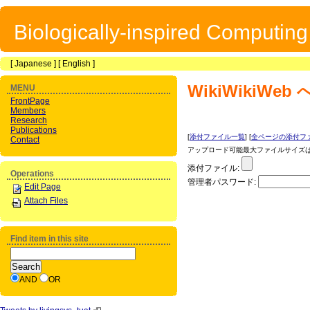
Biologically-inspired Computin
[
Japanese
] [
English
]
WikiWikiWeb
MENU
FrontPage
Members
Research
Publications
[
添付ファイル一覧
] [
全ページの添付フ
Contact
アップロード可能最大ファイルサイズは 1
添付ファイル:
Operations
管理者パスワード:
Edit Page
Attach Files
Find item in this site
AND
OR