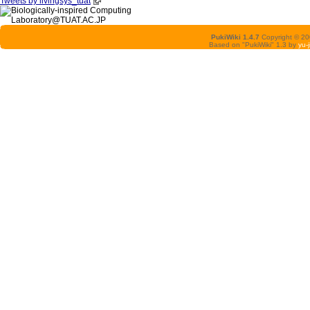
Tweets by livingsys_tuat
PukiWiki 1.4.7
Copyright © 2
Based on "PukiWiki" 1.3 by
yu-j