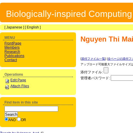
Biologically-inspired Computin
[
Japanese
] [
English
]
Nguyen Thi Ma
MENU
FrontPage
Members
Research
Publications
[
添付ファイル一覧
] [
全ページの添付フ
Contact
アップロード可能最大ファイルサイズは 1
添付ファイル:
Operations
管理者パスワード:
Edit Page
Attach Files
Find item in this site
AND
OR