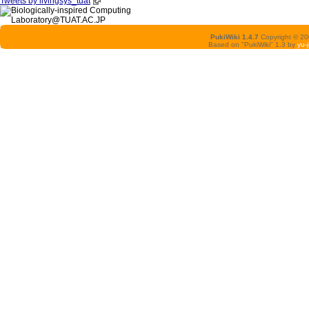
Tweets by livingsys_tuat
PukiWiki 1.4.7
Copyright © 2
Based on "PukiWiki" 1.3 by
yu-j