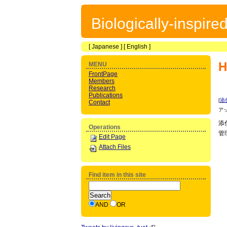
Biologically-inspir
[
Japanese
] [
English
]
MENU
FrontPage
Members
Research
Publications
[
添
Contact
ア
添
Operations
管
Edit Page
Attach Files
Find item in this site
AND
OR