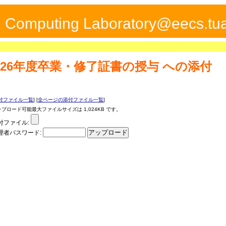
ed Computing Laboratory@eecs.tua
H26年度卒業・修了証書の授与
への添付
付ファイル一覧
] [
全ページの添付ファイル一覧
]
ップロード可能最大ファイルサイズは 1,024KB です。
付ファイル:
理者パスワード: