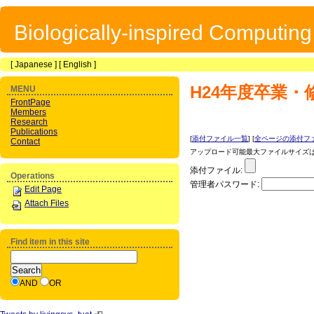
Biologically-inspired Computin
[
Japanese
] [
English
]
H24年度卒業
MENU
FrontPage
Members
Research
Publications
[
添付ファイル一覧
] [
全ページの添付フ
Contact
アップロード可能最大ファイルサイズは 1
添付ファイル:
Operations
管理者パスワード:
Edit Page
Attach Files
Find item in this site
AND
OR