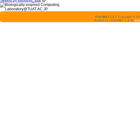
Tweets by livingsys_tuat
PukiWiki 1.4.7
Copyright © 2
Based on "PukiWiki" 1.3 by
yu-j