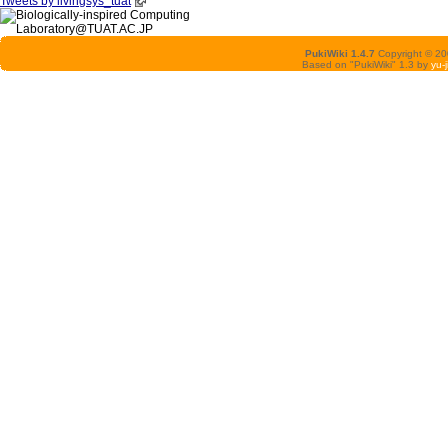
Tweets by livingsys_tuat
PukiWiki 1.4.7
Copyright © 2
Based on "PukiWiki" 1.3 by
yu-j