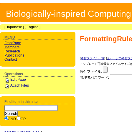
Biologically-inspired Computin
[
Japanese
] [
English
]
FormattingRul
MENU
FrontPage
Members
Research
Publications
[
添付ファイル一覧
] [
全ページの添付フ
Contact
アップロード可能最大ファイルサイズは 1
添付ファイル:
Operations
管理者パスワード:
Edit Page
Attach Files
Find item in this site
AND
OR