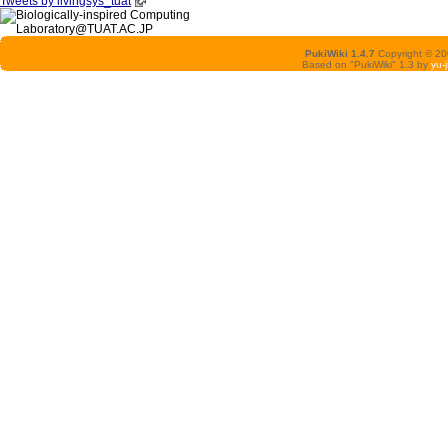
Tweets by livingsys_tuat
PukiWiki 1.4.7
Copyright © 2
Based on "PukiWiki" 1.3 by
yu-j