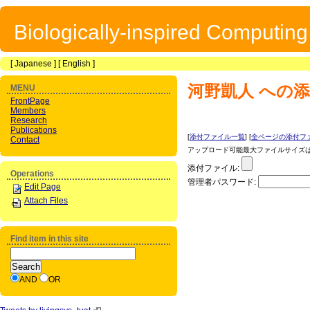
Biologically-inspired Computin
[
Japanese
] [
English
]
河野凱人
への添
MENU
FrontPage
Members
Research
Publications
[
添付ファイル一覧
] [
全ページの添付フ
Contact
アップロード可能最大ファイルサイズは 1
添付ファイル:
Operations
管理者パスワード:
Edit Page
Attach Files
Find item in this site
AND
OR