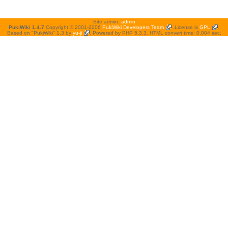
Site admin:
admin
PukiWiki 1.4.7
Copyright © 2001-2006
PukiWiki Developers Team
. License is
GPL
.
Based on "PukiWiki" 1.3 by
yu-ji
. Powered by PHP 5.3.3. HTML convert time: 0.004 sec.