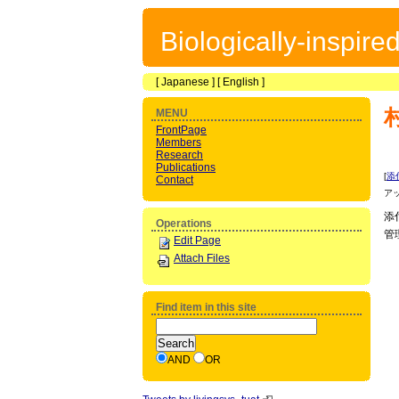
Biologically-inspir
[
Japanese
] [
English
]
MENU
FrontPage
Members
Research
Publications
[
添
Contact
ア
添
Operations
管
Edit Page
Attach Files
Find item in this site
AND
OR