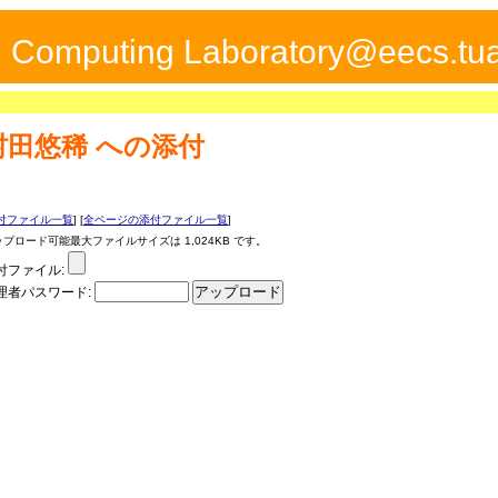
ed Computing Laboratory@eecs.tua
村田悠稀
への添付
付ファイル一覧
] [
全ページの添付ファイル一覧
]
ップロード可能最大ファイルサイズは 1,024KB です。
付ファイル:
理者パスワード: