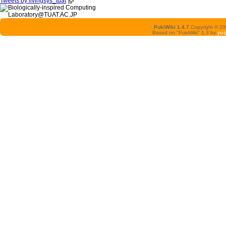
Tweets by livingsys_tuat
PukiWiki 1.4.7
Copyright © 2
Based on "PukiWiki" 1.3 by
yu-j