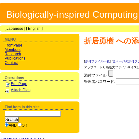
Biologically-inspired Computin
[
Japanese
] [
English
]
折居勇樹
への添
MENU
FrontPage
Members
Research
Publications
[
添付ファイル一覧
] [
全ページの添付フ
Contact
アップロード可能最大ファイルサイズは 1
添付ファイル:
Operations
管理者パスワード:
Edit Page
Attach Files
Find item in this site
AND
OR