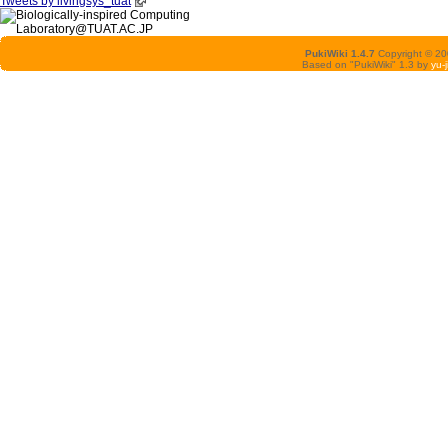
Tweets by livingsys_tuat
PukiWiki 1.4.7
Copyright © 2
Based on "PukiWiki" 1.3 by
yu-j