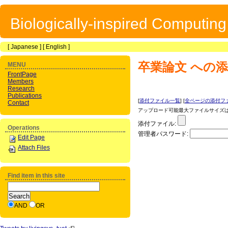
Biologically-inspired Computin
[
Japanese
] [
English
]
卒業論文
への添
MENU
FrontPage
Members
Research
Publications
[
添付ファイル一覧
] [
全ページの添付フ
Contact
アップロード可能最大ファイルサイズは 1
添付ファイル:
Operations
管理者パスワード:
Edit Page
Attach Files
Find item in this site
AND
OR