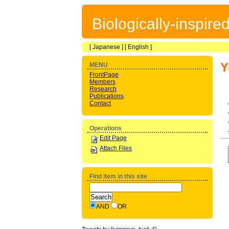
Biologically-inspir
[
Japanese
] [
English
]
Y
MENU
FrontPage
Members
Research
Publications
Contact
Operations
Edit Page
Attach Files
Find item in this site
AND
OR