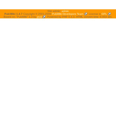
Site admin:
admin
PukiWiki 1.4.7
Copyright © 2001-2006
PukiWiki Developers Team
. License is
GPL
.
Based on "PukiWiki" 1.3 by
yu-ji
. Powered by PHP 5.3.3. HTML convert time: 0.003 sec.