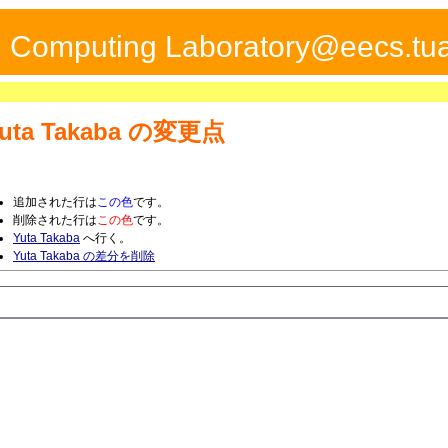
ed Computing Laboratory@eecs.tua
uta Takaba
の変更点
追加された行は
この色
です。
削除された行は
この色
です。
Yuta Takaba
へ行く。
Yuta Takaba の差分を削除