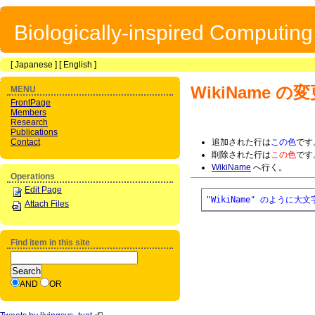
Biologically-inspired Computin
[
Japanese
] [
English
]
WikiName
の変
MENU
FrontPage
Members
Research
Publications
Contact
追加された行は
この色
です
削除された行は
この色
です
WikiName
へ行く。
Operations
Edit Page
"WikiName" のよう
Attach Files
Find item in this site
AND
OR