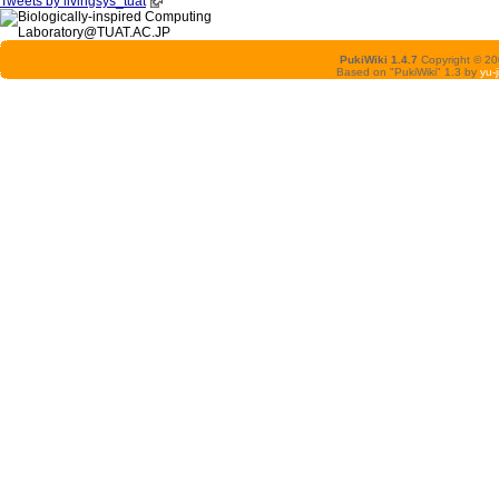
Tweets by livingsys_tuat
PukiWiki 1.4.7
Copyright © 2
Based on "PukiWiki" 1.3 by
yu-j