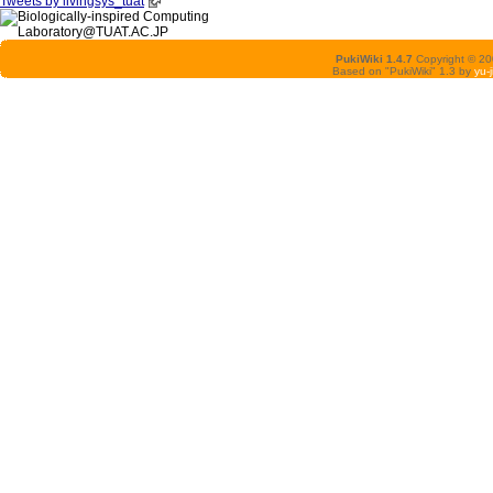
Tweets by livingsys_tuat
PukiWiki 1.4.7
Copyright © 2
Based on "PukiWiki" 1.3 by
yu-j