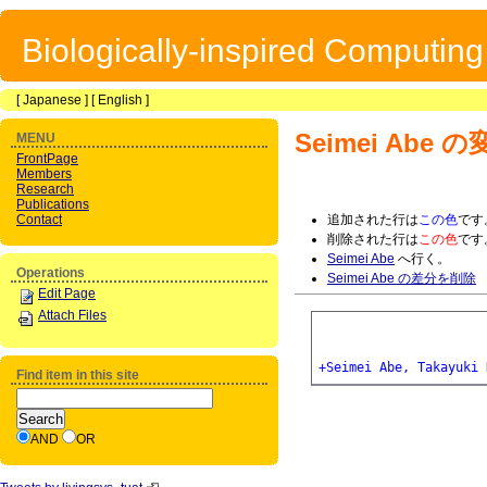
Biologically-inspired Computin
[
Japanese
] [
English
]
Seimei Abe
の
MENU
FrontPage
Members
Research
Publications
Contact
追加された行は
この色
です
削除された行は
この色
です
Seimei Abe
へ行く。
Operations
Seimei Abe の差分を削除
Edit Page
Attach Files
+Seimei Abe, Takayuki 
Find item in this site
AND
OR