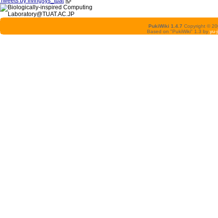
Tweets by livingsys_tuat
PukiWiki 1.4.7
Copyright © 2
Based on "PukiWiki" 1.3 by
yu-j