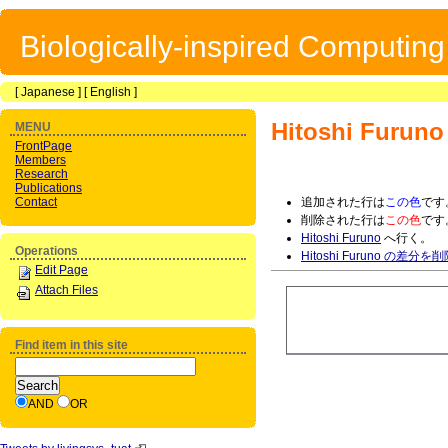
Biologically-inspired Computin
[
Japanese
] [
English
]
Hitoshi Furuno
MENU
FrontPage
Members
Research
Publications
Contact
追加された行は
この色
です
削除された行は
この色
です
Hitoshi Furuno
へ行く。
Operations
Hitoshi Furuno の差分を
Edit Page
Attach Files
Find item in this site
AND
OR