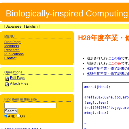
Biologically-inspired Computin
[
Japanese
] [
English
]
H28年度卒業
MENU
FrontPage
Members
Research
Publications
Contact
追加された行は
この色
です
削除された行は
この色
です
H28年度卒業・修了証書の
Operations
H28年度卒業・修了証書の
Edit Page
Attach Files
#menu(jMenu);
#ref(20170324a.jpg,a
Find item in this site
#img(,clear)
#ref(20170324b.jpg,a
#img(,clear)
AND
OR
~
~
~