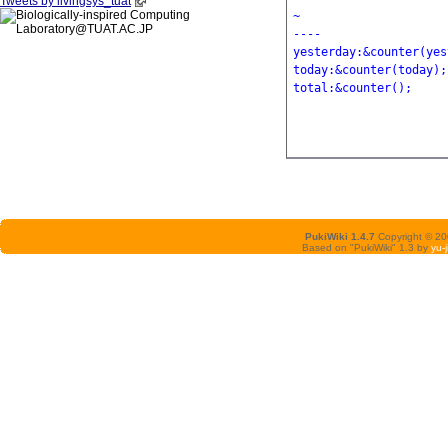
Tweets by livingsys_tuat
~
----
yesterday:&counter(yes
today:&counter(today);
total:&counter();
PukiWiki 1.4.7
Copyright © 2
Based on "PukiWiki" 1.3 by
yu-j