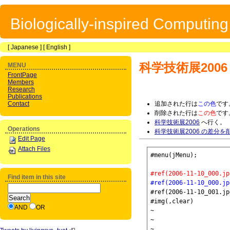
Biologically-inspired Computin
[
Japanese
] [
English
]
科学技術展2006
MENU
FrontPage
Members
Research
Publications
Contact
追加された行は
この色
です
削除された行は
この色
です
科学技術展2006
へ行く。
Operations
科学技術展2006 の差分を
Edit Page
Attach Files
#menu(jMenu);

#ref(2006-11-10_000.
Find item in this site
#ref(2006-11-10_000.
#ref(2006-11-10_001.
#img(,clear)

AND
OR
~

~

~
