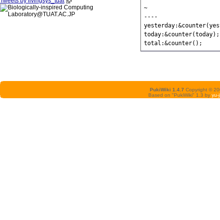
Tweets by livingsys_tuat
~

----

yesterday:&counter(yes
today:&counter(today);

PukiWiki 1.4.7
Copyright © 2
Based on "PukiWiki" 1.3 by
yu-j